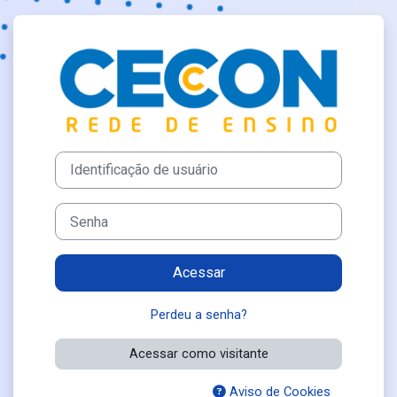
Ir para o conteúdo principal
Acesso a EAD Q
Identificação de usuário
Senha
Acessar
Perdeu a senha?
Acessar como visitante
Aviso de Cookies